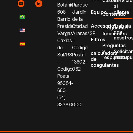
Casos
Servicio
Botánico,
Parque
al
608
Jardín
Equipo
cliente
Contenido
Barrio
de la
Accesorios
Trabaja
Presidente
Ciudad
Preguntas
con
Vargas
Araras/SP
frecuentes
nosotro
Filtros
–
Caxias
–
Preguntas
do
Código
y
Solicitar
calculadora
Sul/RS
Postal
respuestas
presupu
de
–
13602-
coagulantes
Código
062
Postal
95054-
680
(54)
3238.0000