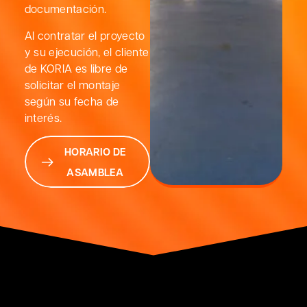
documentación.
Al contratar el proyecto
y su ejecución, el cliente
de KORIA es libre de
solicitar el montaje
según su fecha de
interés.
HORARIO DE
ASAMBLEA