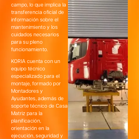
campo, lo que implica la
transferencia oficial de
información sobre el
mantenimiento y los
cuidados necesarios
para su pleno
funcionamiento.
KORIA cuenta con un
equipo técnico
especializado para el
montaje, formado por
Montadores y
Ayudantes, además de
soporte técnico de Casa
Matriz para la
planificación,
orientación en la
ejecución, seguridad y