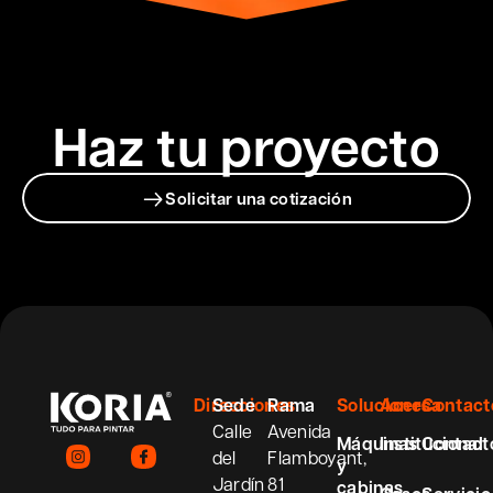
Haz tu proyecto
Solicitar una cotización
Direcciones
Sede
Rama
Soluciones
Acerca
Contact
Calle
Avenida
Máquinas
Institucional
Contact
del
Flamboyant,
y
Jardín
81
cabinas