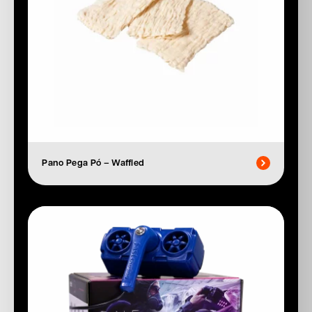
Pano Pega Pó – Waffled