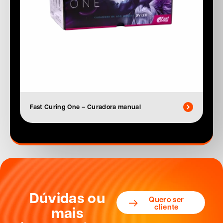
Fast Curing One – Curadora manual
Dúvidas ou
Quero ser
cliente
mais