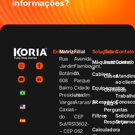
informações?
Endereços
Matriz
Filial
Soluções
Sobre
Contato
Rua
Avenida
Máquinas
Institucional
Contato
Jardim
Flamboyant,
e
Botânico,
81
Cabines
Cases
Atendim
608
Parque
ao clien
Bairro
Cidade
Equipamentos
Conteúdo
Presidente
Jardim
Trabalh
Acessórios
Conosc
Vargas
Araras/SP
FAQ –
Caxias
–
Perguntas
Filtros
e
Solicitar
do
CEP
Respostas
Orçame
Sul/RS
13602-
Calculadora
– CEP
062