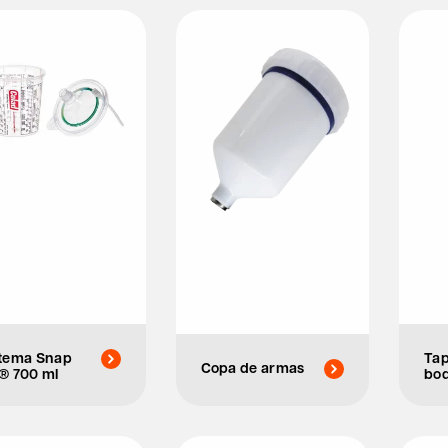
stema Snap
Tap
Copa de armas
® 700 ml
boq