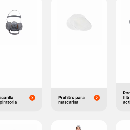
Re
carilla
Prefiltro para
fil
piratoria
mascarilla
act