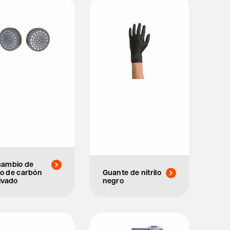
cambio de
tro de carbón
Guante de nitrilo
ivado
negro