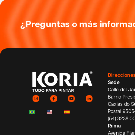
¿Preguntas o más informa
Direccione
Sede
Calle del Ja
Barrio Pres
Caxias do S
Postal 950
(54) 3238.0
Rama
Avenida Fla