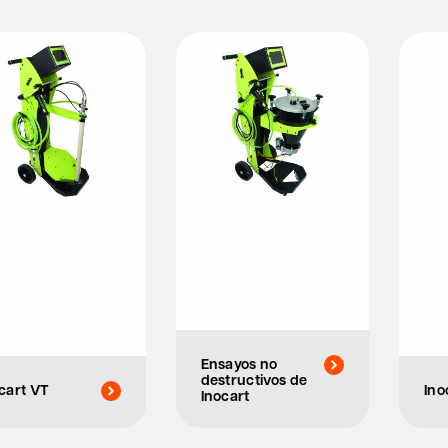
Ensayos no
destructivos de
cart VT
Ino
Inocart