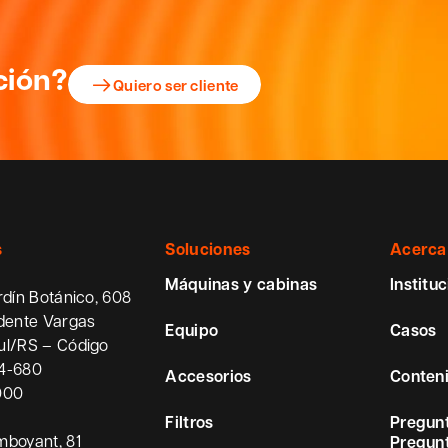
ción?
Quiero ser cliente
s
Soluciones
Acerca
Máquinas y cabinas
Instituc
rdín Botánico, 608
idente Vargas
Equipo
Casos
ul/RS – Código
54-680
Accesorios
Conten
000
Filtros
Pregunt
mboyant, 81
Pregunt