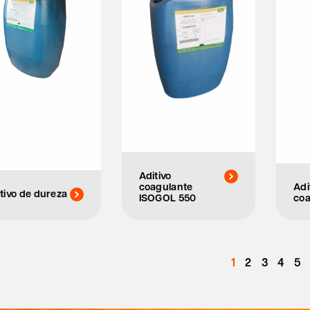
Aditivo
coagulante
Adi
tivo de dureza
ISOGOL 550
coa
1
2
3
4
5