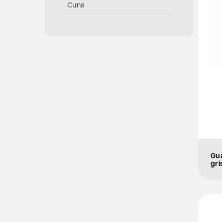
Cuna
Carpintería de muebles
Barco
Piano
Puerta
Ruedas
Guitarra
Gua
gri