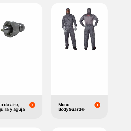
a de aire,
Mono
uilla y aguja
BodyGuard®