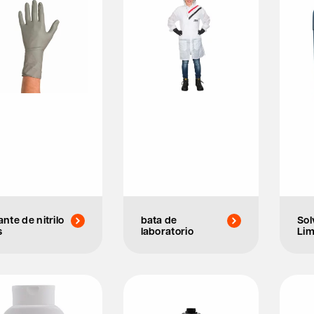
nte de nitrilo
bata de
Sol
s
laboratorio
Li