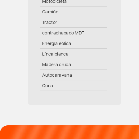
Motocicleta
Camión
Tractor
contrachapado MDF
Energía eólica
Línea blanca
Madera cruda
Autocaravana
Cuna
Carpintería de muebles
Barco
Piano
Puerta
Ruedas