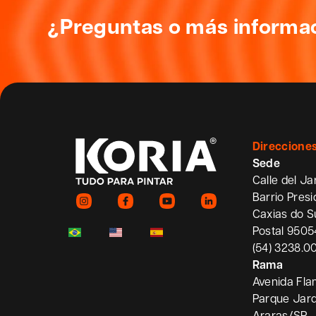
¿Preguntas o más informa
Guitarra
Direccione
Sede
Calle del Ja
Barrio Pres
Caxias do S
Postal 950
(54) 3238.0
Rama
Avenida Fla
Parque Jard
Araras/SP –