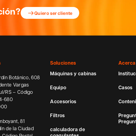
ción?
Quiero ser cliente
s
Soluciones
Acerca
Máquinas y cabinas
Instituc
rdín Botánico, 608
idente Vargas
Equipo
Casos
ul/RS – Código
54-680
Accesorios
Conten
000
Filtros
Pregunt
mboyant, 81
Pregunt
ín de la Ciudad
calculadora de
coagulantes
 Código Postal