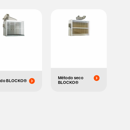
Método seco
jado BLOCKO®
BLOCKO®