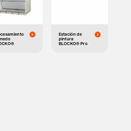
ocesamiento
Estación de
medo
pintura
OCKO®
BLOCKO® Pro