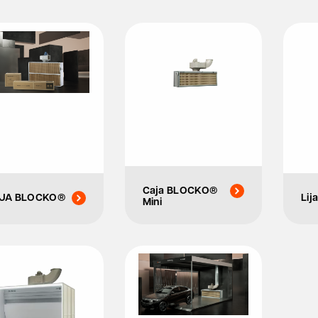
Caja BLOCKO®
JA BLOCKO®
Li
Mini