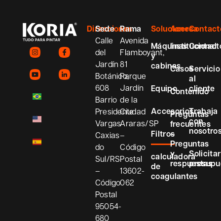
Direcciones
Sede
Rama
Soluciones
Acerca
Contact
Calle
Avenida
Máquinas
Institucional
Contact
del
Flamboyant,
y
Jardín
81
cabinas
Casos
Servicio
Botánico,
Parque
al
608
Jardín
Equipo
cliente
Contenido
Barrio
de la
Accesorios
Trabaja
Presidente
Ciudad
Preguntas
con
Vargas
Araras/SP
frecuentes
nosotro
Filtros
–
Caxias
–
Preguntas
do
Código
y
Solicitar
calculadora
Sul/RS
Postal
respuestas
presupu
de
–
13602-
coagulantes
Código
062
Postal
95054-
680