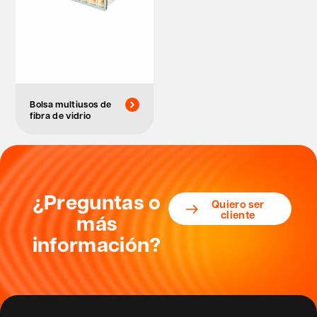
Bolsa multiusos de
fibra de vidrio
¿Preguntas o
Quiero ser
cliente
más
información?