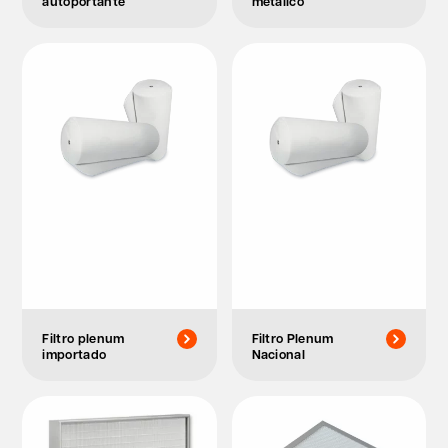
autoportante
metálico
Filtro plenum
Filtro Plenum
importado
Nacional