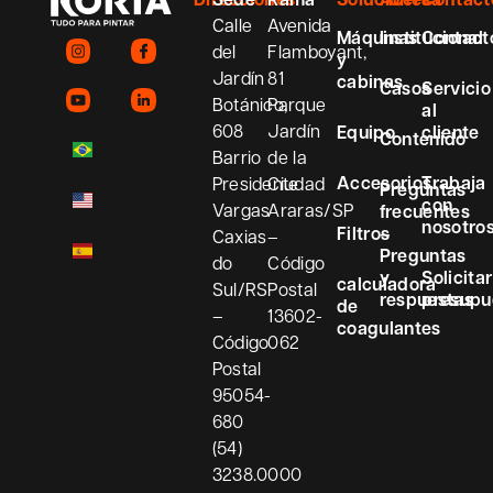
Calle
Avenida
Máquinas
Institucional
Contact
del
Flamboyant,
y
Jardín
81
cabinas
Casos
Servicio
Botánico,
Parque
al
608
Jardín
Equipo
cliente
Contenido
Barrio
de la
Accesorios
Trabaja
Presidente
Ciudad
Preguntas
con
Vargas
Araras/SP
frecuentes
nosotro
Filtros
–
Caxias
–
Preguntas
do
Código
y
Solicitar
calculadora
Sul/RS
Postal
respuestas
presupu
de
–
13602-
coagulantes
Código
062
Postal
95054-
680
(54)
3238.0000