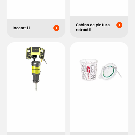
Cabina de pintura
Inocart H
retráctil