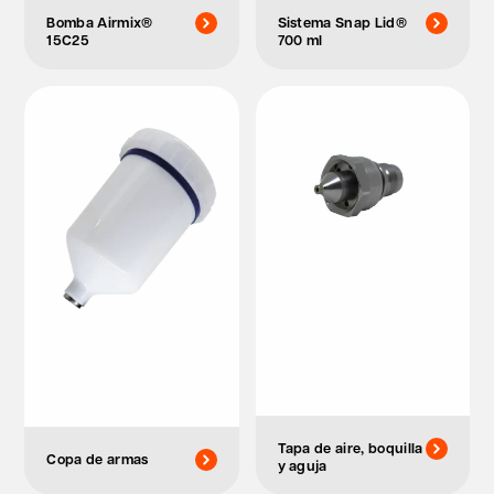
Bomba Airmix®
Sistema Snap Lid®
15C25
700 ml
Tapa de aire, boquilla
Copa de armas
y aguja