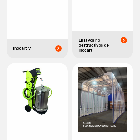
Ensayos no
destructivos de
Inocart VT
Inocart