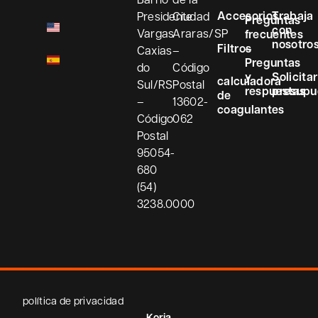
Accesorios
Trabaja
Presidente
Ciudad
Preguntas
con
Vargas
Araras/SP
frecuentes
nosotro
Filtros
–
Caxias
–
Preguntas
do
Código
y
Solicitar
calculadora
Sul/RS
Postal
respuestas
presupu
de
–
13602-
coagulantes
Código
062
Postal
95054-
680
(54)
3238.0000
política de privacidad
Koria