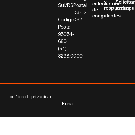
y
Solicitar
calculadora
Sul/RS
Postal
respuestas
presupu
de
–
13602-
coagulantes
Código
062
Postal
95054-
680
(54)
3238.0000
política de privacidad
Koria