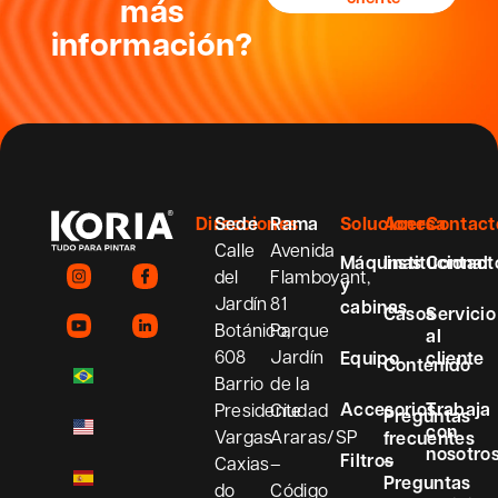
más
información?
Direcciones
Sede
Rama
Soluciones
Acerca
Contact
Calle
Avenida
Máquinas
Institucional
Contact
del
Flamboyant,
y
Jardín
81
cabinas
Casos
Servicio
Botánico,
Parque
al
608
Jardín
Equipo
cliente
Contenido
Barrio
de la
Accesorios
Trabaja
Presidente
Ciudad
Preguntas
con
Vargas
Araras/SP
frecuentes
nosotro
Filtros
–
Caxias
–
Preguntas
do
Código