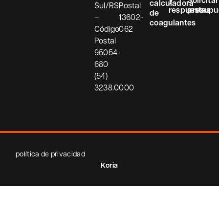
y
Solicitar
calculadora
Sul/RS
Postal
respuestas
presupu
de
–
13602-
coagulantes
Código
062
Postal
95054-
680
(54)
3238.0000
política de privacidad
Koria