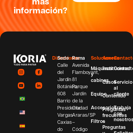
más
información?
Direcciones
Sede
Rama
Soluciones
Acerca
Contact
Calle
Avenida
Máquinas
Institucional
Contact
del
Flamboyant,
y
Jardín
81
cabinas
Casos
Servicio
Botánico,
Parque
al
608
Jardín
Equipo
cliente
Contenido
Barrio
de la
Accesorios
Trabaja
Presidente
Ciudad
Preguntas
con
Vargas
Araras/SP
frecuentes
nosotro
Filtros
–
Caxias
–
Preguntas
do
Código