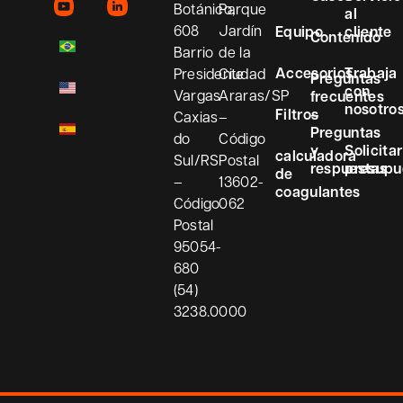
Botánico,
Parque
al
608
Jardín
Equipo
cliente
Contenido
Barrio
de la
Accesorios
Trabaja
Presidente
Ciudad
Preguntas
con
Vargas
Araras/SP
frecuentes
nosotro
Filtros
–
Caxias
–
Preguntas
do
Código
y
Solicitar
calculadora
Sul/RS
Postal
respuestas
presupu
de
–
13602-
coagulantes
Código
062
Postal
95054-
680
(54)
3238.0000