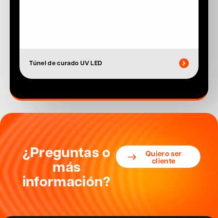
Túnel de curado UV LED
¿Preguntas o
Quiero ser
cliente
más
información?