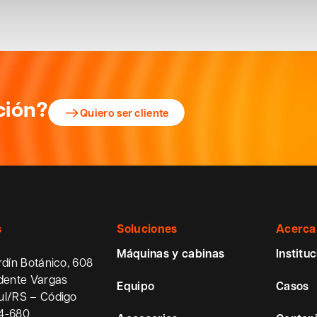
ción?
Quiero ser cliente
s
Soluciones
Acerca
Máquinas y cabinas
Instituc
rdín Botánico, 608
idente Vargas
Equipo
Casos
ul/RS – Código
54-680