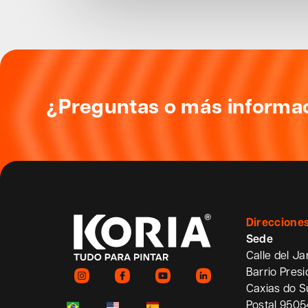
¿Preguntas o más informa
Direccione
Sede
Calle del Ja
Barrio Pres
Caxias do S
Postal 950