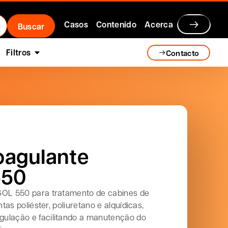
Casos
Contenido
Acerca
Filtros
Contacto
o
oagulante
550
GOL 550 para tratamento de cabines de
ntas poliéster, poliuretano e alquídicas,
ulação e facilitando a manutenção do