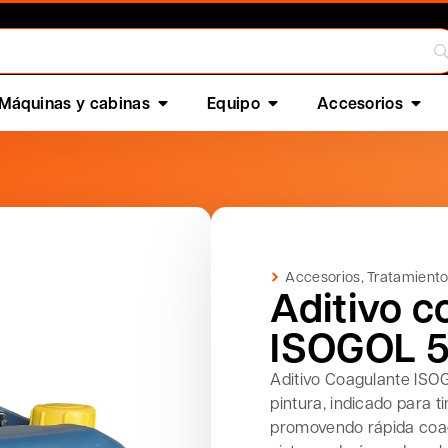
Máquinas y cabinas
Equipo
Accesorios
Accesorios
,
Tratamient
Aditivo c
ISOGOL 
Aditivo Coagulante ISO
pintura, indicado para ti
promovendo rápida coag