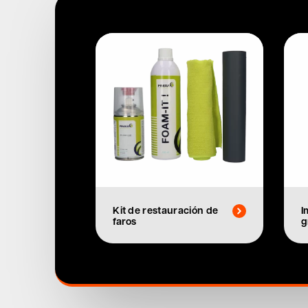
Kit de restauración de
I
faros
g